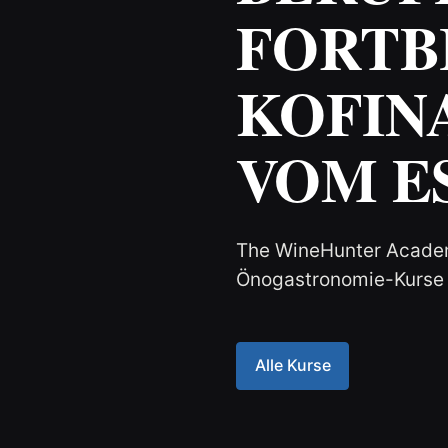
FORTB
KOFIN
VOM E
The WineHunter Academ
Önogastronomie-Kurse —
Alle Kurse