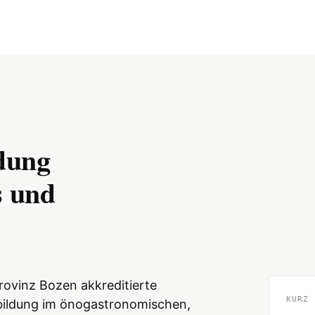
ldung
s und
rovinz Bozen akkreditierte
KURZ
rbildung im önogastronomischen,