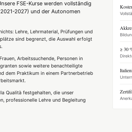
 Unsere FSE-Kurse werden vollständig
Koste
+ 2021-2027) und der Autonomen
Vollst
Akkred
nichts: Lehre, Lehrmaterial, Prüfungen und
Bildu
plätze sind begrenzt, die Auswahl erfolgt
s.
≥ 30 
Direkt
Frauen, Arbeitssuchende, Personen in
igranten sowie weitere benachteiligte
Italie
nd dem Praktikum in einem Partnerbetrieb
Unterr
beitsmarkt.
Zertifi
la Qualità festgehalten, die unser
Anerk
, professionelle Lehre und Begleitung